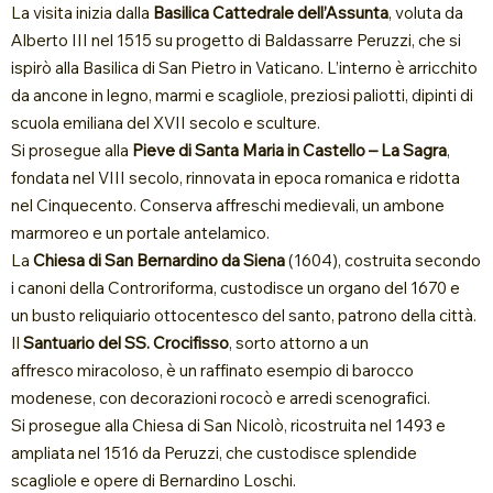
La visita inizia dalla
Basilica Cattedrale dell’Assunta
, voluta da
Alberto III nel 1515 su progetto di Baldassarre Peruzzi, che si
ispirò alla Basilica di San Pietro in Vaticano. L’interno è arricchito
da ancone in legno, marmi e scagliole, preziosi paliotti, dipinti di
scuola emiliana del XVII secolo e sculture.
Si prosegue alla
Pieve di Santa Maria in Castello – La Sagra
,
fondata nel VIII secolo, rinnovata in epoca romanica e ridotta
nel Cinquecento. Conserva affreschi medievali, un ambone
marmoreo e un portale antelamico.
La
Chiesa di San Bernardino da Siena
(1604), costruita secondo
i canoni della Controriforma, custodisce un organo del 1670 e
un busto reliquiario ottocentesco del santo, patrono della città.
Il
Santuario del SS. Crocifisso
, sorto attorno a un
affresco miracoloso, è un raffinato esempio di barocco
modenese, con decorazioni rococò e arredi scenografici.
Si prosegue alla Chiesa di San Nicolò, ricostruita nel 1493 e
ampliata nel 1516 da Peruzzi, che custodisce splendide
scagliole e opere di Bernardino Loschi.