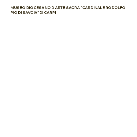
MUSEO DIOCESANO D'ARTE SACRA "CARDINALE RODOLFO
PIO DI SAVOIA" DI CARPI
CHIESA DI SAN FRANCESCO
ITINERARI
GUIDE
LACARPIESTATE
IAT DIFFUSO