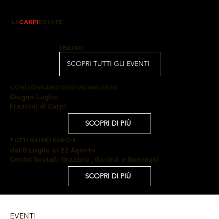
LA
CARPI
ESTATE
TEATRO
SCOPRI TUTTI GLI EVENTI
COSÌ LONTANO COSÌ VICINO 2026
Giugno Luglio
Frazioni di Carpi
SCOPRI DI PIÙ
TUTTI GIÙ NEI PARCHI
dal 8 Luglio al 22 Agosto
Centri Sociali: Graziosi , Gorizia e Guerzoni
SCOPRI DI PIÙ
EVENTI