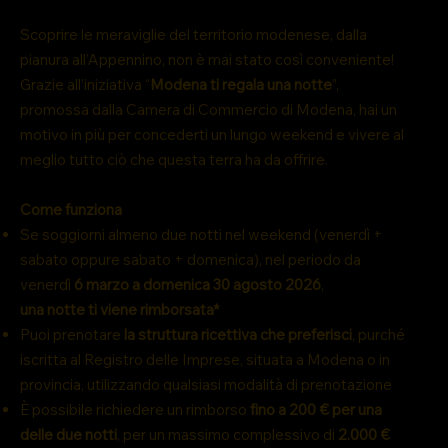
Scoprire le meraviglie del territorio modenese, dalla
pianura all’Appennino, non è mai stato così conveniente!
Grazie all’iniziativa “
Modena ti regala una notte
”,
promossa dalla Camera di Commercio di Modena, hai un
motivo in più per concederti un lungo weekend e vivere al
meglio tutto ciò che questa terra ha da offrire.
Come funziona
Se soggiorni almeno due notti nel weekend (venerdì +
sabato oppure sabato + domenica), nel periodo da
venerdì
6 marzo a domenica 30 agosto 2026
,
una notte ti viene rimborsata*
Puoi prenotare
la struttura ricettiva che preferisci
, purché
iscritta al Registro delle Imprese, situata a Modena o in
provincia, utilizzando qualsiasi modalità di prenotazione
È possibile richiedere un rimborso
fino a 200 € per una
delle due notti
, per un massimo complessivo di
2.000 €