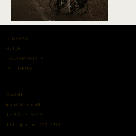
ITINERARI
GUIDE
LACARPIESTATE
IAT DIFFUSO
Contatti
info@visitcarpi.it
Tel. 331 694 9443
Tutti i giorni ore 9.00 –18.00