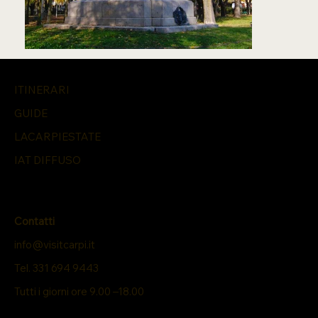
ITINERARI
GUIDE
LACARPIESTATE
IAT DIFFUSO
Contatti
info@visitcarpi.it
Tel. 331 694 9443
Tutti i giorni ore 9.00 –18.00