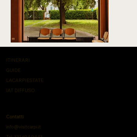
ITINERARI
GUIDE
LACARPIESTATE
IAT DIFFUSO
Contatti
info@visitcarpi.it
Tel. 331 694 9443