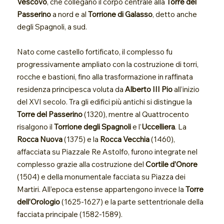
Vescovo
, che collegano il corpo centrale alla
Torre del
Passerino
a nord e al
Torrione di Galasso
, detto anche
degli Spagnoli, a sud.
Nato come castello fortificato, il complesso fu
progressivamente ampliato con la costruzione di torri,
rocche e bastioni, fino alla trasformazione in raffinata
residenza principesca voluta da
Alberto III Pio
all’inizio
del XVI secolo. Tra gli edifici più antichi si distingue la
Torre del Passerino
(1320), mentre al Quattrocento
risalgono il
Torrione degli Spagnoli
e l’
Uccelliera
. La
Rocca Nuova
(1375) e la
Rocca Vecchia
(1460),
affacciata su Piazzale Re Astolfo, furono integrate nel
complesso grazie alla costruzione del
Cortile d’Onore
(1504) e della monumentale facciata su Piazza dei
Martiri. All’epoca estense appartengono invece la
Torre
dell’Orologio
(1625-1627) e la parte settentrionale della
facciata principale (1582-1589).