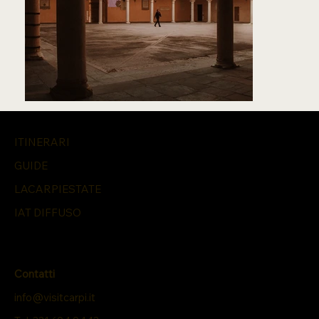
ITINERARI
GUIDE
LACARPIESTATE
IAT DIFFUSO
Contatti
info@visitcarpi.it