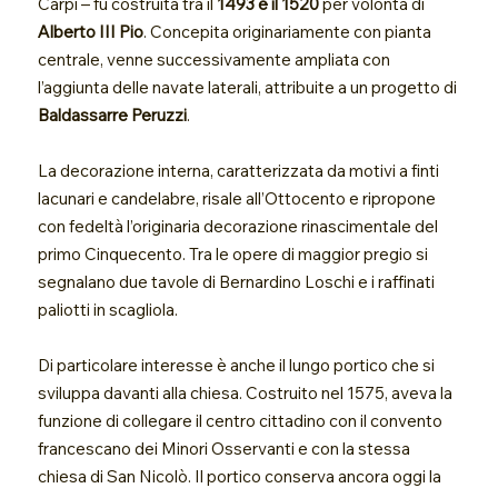
Carpi – fu costruita tra il
1493 e il 1520
per volontà di
Alberto III Pio
. Concepita originariamente con pianta
centrale, venne successivamente ampliata con
l’aggiunta delle navate laterali, attribuite a un progetto di
Baldassarre Peruzzi
.
La decorazione interna, caratterizzata da motivi a finti
lacunari e candelabre, risale all’Ottocento e ripropone
con fedeltà l’originaria decorazione rinascimentale del
primo Cinquecento. Tra le opere di maggior pregio si
segnalano due tavole di Bernardino Loschi e i raffinati
paliotti in scagliola.
Di particolare interesse è anche il lungo portico che si
sviluppa davanti alla chiesa. Costruito nel 1575, aveva la
funzione di collegare il centro cittadino con il convento
francescano dei Minori Osservanti e con la stessa
chiesa di San Nicolò. Il portico conserva ancora oggi la