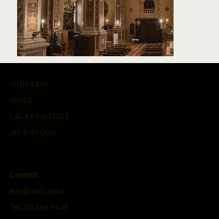
ITINERARI
GUIDE
LACARPIESTATE
IAT DIFFUSO
Contatti
info@visitcarpi.it
Tel. 331 694 9443